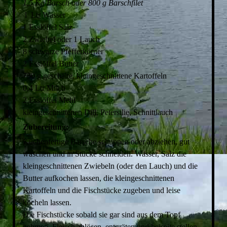
1,5 Kg Barsch oder 800 g Barschfilet
FISCHFRIKADELLE
ARCHIV 2009
l Ltr Wasser
FINNISCHE BARSCHSUPPE
ARCHIV 2008
1 Esslöffel Salz
ARCHIV 2007
2 Zwiebel oder 1 Lauch
8 schwarze Pfefferkörner
2 Esslöffel Butter
750 g geschälte, kleingeschnittene Kartoffeln
0,4 Ltr Milch
2 Esslöffel Mehl
kleingeschnittenen Dill, Petersilie, Schnittlauch
Zubereitung:
Küchenfertige Barsche schuppen oder abziehen, gut
waschen und in Stücke schneiden. Wasser, Salz die
kleingeschnittenen Zwiebeln (oder den Lauch) und die
Butter aufkochen lassen, die kleingeschnittenen
Kartoffeln und die Fischstücke zugeben und leise
köcheln lassen.
Die Fischstücke sobald sie gar sind aus dem Topf
nehmen, Fleisch ablösen, entgräten und beiseite stellen.