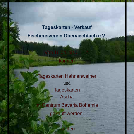
Tageskarten - Verkauf
Fischereiverein Oberviechtach e.V.
Von 16.04. bis 31.12.
können
Tageskarten Hahnenweiher
und
Tageskarten
Ascha
im Centrum Bavaria Bohemia
gekauft werden.
zu den