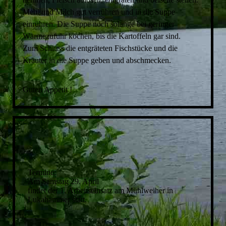
Mehl und Milch gut verrühren und in die Suppe
einrühren. Die Suppe noch solange bei geringer
Wärmezufuhr kochen, bis die Kartoffeln gar sind.
Zum Schluss die entgräteten Fischstücke und die
Kräuter in die Suppe geben und abschmecken.
Guten Appetit !
Termine:
Am Samstag 29. April
findet der 1. Arbeitseinsatz am Mühlweiher in
Lukahammer statt.