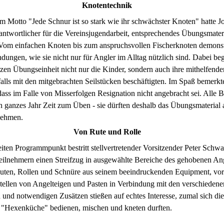
Knotentechnik
to "Jede Schnur ist so stark wie ihr schwächster Knoten" hatte Jo
ntwortlicher für die Vereinsjugendarbeit, entsprechendes Übungsmater
 Vom einfachen Knoten bis zum anspruchsvollen Fischerknoten demonst
ndungen, wie sie nicht nur für Angler im Alltag nützlich sind. Dabei bege
rzen Übungseinheit nicht nur die Kinder, sondern auch ihre mithelfende
falls mit den mitgebrachten Seilstücken beschäftigten. Im Spaß bemerkt
ass im Falle von Misserfolgen Resignation nicht angebracht sei. Alle Be
ein ganzes Jahr Zeit zum Üben - sie dürften deshalb das Übungsmaterial
nehmen.
Von Rute und Rolle
Programmpunkt bestritt stellvertretender Vorsitzender Peter Schwa
Teilnehmern einen Streifzug in ausgewählte Bereiche des gehobenen An
uten, Rollen und Schnüre aus seinem beeindruckenden Equipment, vor
tellen von Angelteigen und Pasten in Verbindung mit den verschiedene
und notwendigen Zusätzen stießen auf echtes Interesse, zumal sich di
r "Hexenküche" bedienen, mischen und kneten durften.