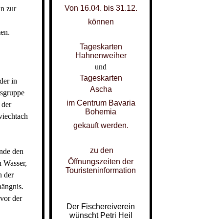
Von 16.04. bis 31.12.
ln zur
können
men.
Tageskarten
Hahnenweiher
und
Tageskarten
der in
Ascha
rsgruppe
im Centrum Bavaria
 der
Bohemia
viechtach
gekauft werden.
zu den
ende den
Öffnungszeiten der
n Wasser,
Touristeninformation
h der
hängnis.
vor der
Der Fischereiverein
.
wünscht Petri Heil