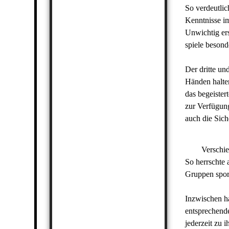
So verdeutli
Kenntnisse im
Unwichtig er
spiele besond
Der dritte un
Händen halte
das begeister
zur Verfügung
auch die Si
Verschiedene
So herrschte 
Gruppen sporn
Inzwischen ha
entsprechende
jederzeit zu