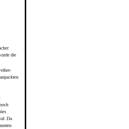
acher
wurde die
eiher-
 anpackten
t
 noch
hles
raf. Da
kannten