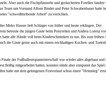
ln. Aber auch die Fischpflanzerln und geräucherten Forellen fanden 
s Team um Vorstand Alfons Binder und Peter Schwabenbauer hatte i
rtes "schweißtreibende Arbeit" zu verrichten.
lter Mirko Hauser ließ Schlager von früher und heute erklingen. Der
erein betreute die jungen Gäste beim Ponyreiten und Andrea Lorenz 
h hatte alle Hände voll beim Kinderschminken zu tun. Bis zum frühen
 sich die Gäste gerne auch mit einem reichhaltigen Kuchen- und Tortenb
Finale der Fußballeuropameisterschaft war wieder alles abgebaut und a
est fleißig mitgearbeitet hatten, konnten müde aber entspannt das Spiel
lbst hatte mit dem gelungenen Festverlauf schon einen "Heimsieg" err