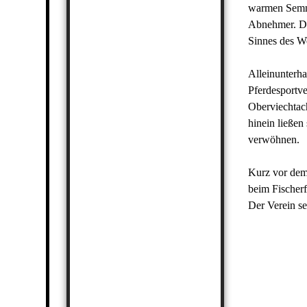
warmen Semme
Abnehmer. Da
Sinnes des Wo
Alleinunterha
Pferdesportv
Oberviechtac
hinein ließen
verwöhnen.
Kurz vor dem 
beim Fischerf
Der Verein se