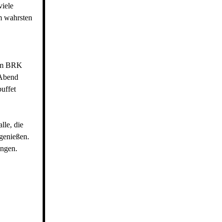
viele
m wahrsten
vom BRK
 Abend
uffet
lle, die
 genießen.
ungen.