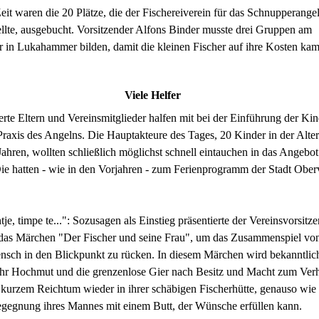
Zeit waren die 20 Plätze, die der Fischereiverein für das Schnupperange
llte, ausgebucht. Vorsitzender Alfons Binder musste drei Gruppen am
 in Lukahammer bilden, damit die kleinen Fischer auf ihre Kosten ka
Viele Helfer
e Eltern und Vereinsmitglieder halfen mit bei der Einführung der Kin
raxis des Angelns. Die Hauptakteure des Tages, 20 Kinder in der Alte
Jahren, wollten schließlich möglichst schnell eintauchen in das Angebot
Die hatten - wie in den Vorjahren - zum Ferienprogramm der Stadt Ober
je, timpe te...": Sozusagen als Einstieg präsentierte der Vereinsvorsitz
das Märchen "Der Fischer und seine Frau", um das Zusammenspiel vo
nsch in den Blickpunkt zu rücken. In diesem Märchen wird bekanntlic
 ihr Hochmut und die grenzenlose Gier nach Besitz und Macht zum Ver
h kurzem Reichtum wieder in ihrer schäbigen Fischerhütte, genauso wie 
egegnung ihres Mannes mit einem Butt, der Wünsche erfüllen kann