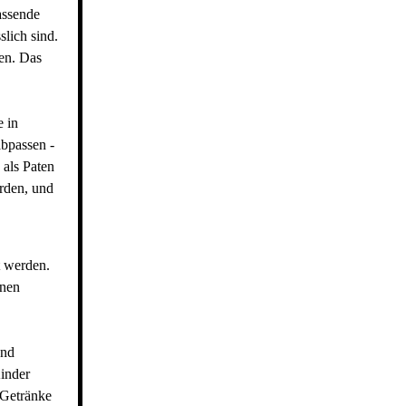
assende
slich sind.
en. Das
e in
bpassen -
 als Paten
erden, und
 werden.
lnen
und
Kinder
 Getränke