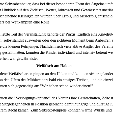
chte Schwabenbauer, dass bei dieser besonderen Form des Angelns umf
 Hinblick auf den Zielfisch, Wetter, Jahreszeit und Gewässerart unerläs
scheinende Kleinigkeiten würden über Erfolg und Misserfolg entscheid
ers bei Wettkämpfen eine Rolle.
d letzte Teil der Veranstaltung gehörte der Praxis. Endlich eine Angelrut
n, selbstständig auswerfen oder den richtigen Moment beim Anbeißen a
te die kleinen Petrijünger. Nachdem sich viele aktive Angler des Vereins
 gestellt hatten, konnten die Kinder individuell und intensiv betreut w
cherheit war gewährleistet.
Weißfisch am Haken
 Weißfischarten gingen an den Haken und konnten sicher gelandet
an den Ufern des Mühlweihers bald ein emsiges Treiben, und die einze
ten sich gegenseitig an: "Wir haben schon wieder einen!"
tten die "Versorgungskapitäne" des Vereins ihre Gerätschaften, Zelte 
 Sitzgelegenheiten in Position gebracht, damit hungrige und durstige 
 ihrem Recht kamen. Zum Selbstkostenpreis konnten warme Würste und