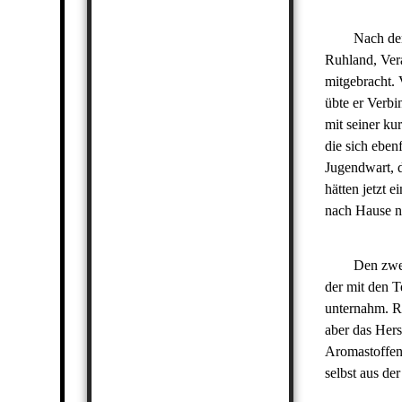
ARCHIV 2008
HECHT IN SAUERRAHM
Nach dem Mot
ARCHIV 2007
ZANDERFILET MIT
Ruhland, Vera
KAPERN
mitgebracht.
FISCHFRIKADELLE
übte er Verbi
FINNISCHE BARSCHSUPPE
mit seiner ku
die sich eben
Jugendwart, d
hätten jetzt 
nach Hause 
Den zweiten 
der mit den 
unternahm. R
aber das Hers
Aromastoffen 
selbst aus de