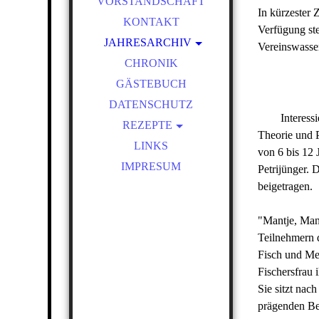
VORSTANDSCHAFT
In kürzester 
KONTAKT
Verfügung ste
JAHRESARCHIV
Vereinswasser
ARCHIV 2021
CHRONIK
ARCHIV 2020
GÄSTEBUCH
DATENSCHUTZ
ARCHIV 2019
Interessiert
ARCHIV 2018
REZEPTE
Theorie und P
KARPFEN MIT
ARCHIV 2017
LINKS
von 6 bis 12 
KARTOFFELSCHUPPEN
ARCHIV 2016
IMPRESUM
Petrijünger. 
FRÄNKISCHER KARPFEN
beigetragen.
ARCHIV 2015
GEBACKEN
ARCHIV 2014
KARPFEN BLAU
"Mantje, Mant
"WEIHNACHTSKARPFEN"
ARCHIV 2013
Teilnehmern 
WEISSFISCHSALAT
ARCHIV 2012
Fisch und Me
BUNTER KARPFENSALAT
ARCHIV 2011
Fischersfrau
WEISSFISCH ALS B
Sie sitzt nac
ARCHIV 2010
RATFISCH SAUER E
prägenden B
ARCHIV 2009
INGELEGT