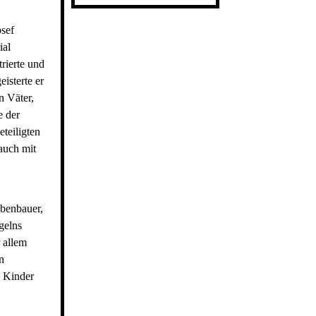
sef
ial
rierte und
isterte er
n Väter,
e der
teiligten
 auch mit
benbauer,
gelns
 allem
n
e Kinder