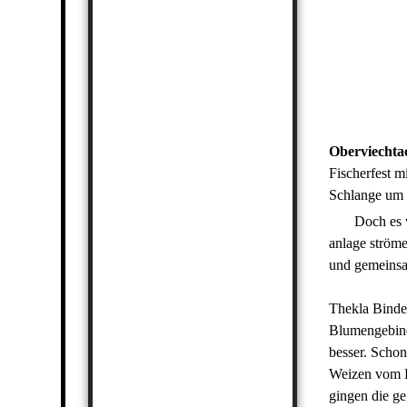
Oberviechtac
Fischerfest m
Schlange um d
Doch es war 
anlage ströme
und gemeinsam
Thekla Binder
Blumengebind
besser. Schon
Weizen vom Fa
gingen die ge